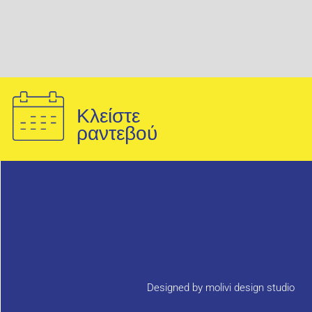
Κλείστε
ραντεβού
Designed by molivi design studio