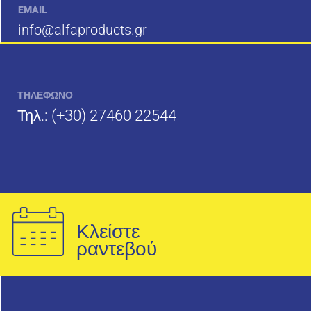
EMAIL
info@alfaproducts.gr
ΤΗΛΕΦΩΝΟ
Τηλ.:
(+30) 27460 22544
Κλείστε
ραντεβού