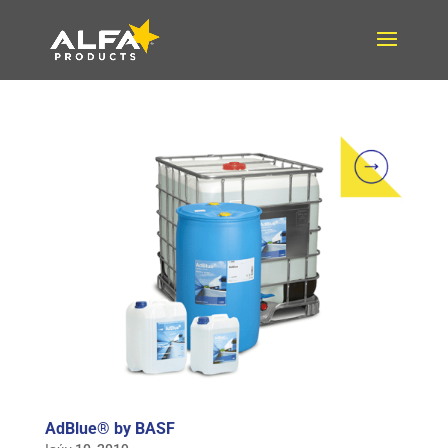
AdBlue® by BASF