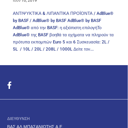
Ιούν 10, 2019
ΑΝΤΙΨΥΚΤΙΚΑ & ΛΙΠΑΝΤΙΚΑ ΠΡΟΪΟΝΤΑ / AdBlue®
by BASF / AdBlue® by BASF AdBlue® by BASF
AdBlue® από την BASF: η αξιόπιστη επιλογήΤο
AdBlue® της BASF βοηθά τα οχήματα να πληρούν τα
πρότυπα εκπομπών Euro 5 και 6 Συσκευασία: 2L /
5L / 10L / 20L / 208L / 1000L Δείτε τον...
ΔΙΕΥΘΥΝΣΗ
ΒΑΣ.ΑΛ.ΜΠΑΣΑΝΙΩΤΗΣ Α.Ε.