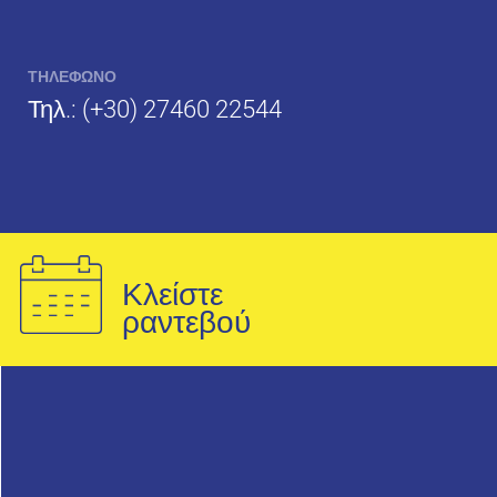
ΤΗΛΕΦΩΝΟ
Τηλ.:
(+30) 27460 22544
Κλείστε
ραντεβού