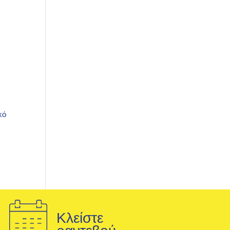
κό
Κλείστε